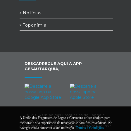
Notícias
Toponímia
DESCARREGUE AQUI A APP
GESAUTARQUIA,
© 2026 União das Freguesias de Lagoa e
A União das Freguesias de Lagoa e Carvoeiro utiliza cookies para
Carvoeiro. Todos os direitos reservados |
Termos
melhorar a sua experiência de navegação e para fins estatísticos. Ao
e Condições
|
*
Chamada para a rede/móvel fixa
navegar está a consentir a sua utilização.
Termos e Condições