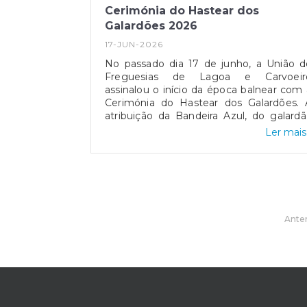
Cerimónia do Hastear dos
Galardões 2026
17-JUN-2026
No passado dia 17 de junho, a União d
Freguesias de Lagoa e Carvoeir
assinalou o início da época balnear com 
Cerimónia do Hastear dos Galardões. 
atribuição da Bandeira Azul, do galard
de Praia Acessível, Praia para Todos e d
Ler mais.
distinção de Qualidade de Ouro compro
a excelência das nossas praias, bem co
o rigor na gestão dos nossos recurso
naturais.Estas distinções são sinónimo d
trabalho contínuo desta autarquia, tan
na preservação como na valorização d
espaço público. Nesse sentido
Anter
convidamos toda a população residente
bem como quem nos visita, a usufruir 
nosso litoral com o civismo que est
território merece.