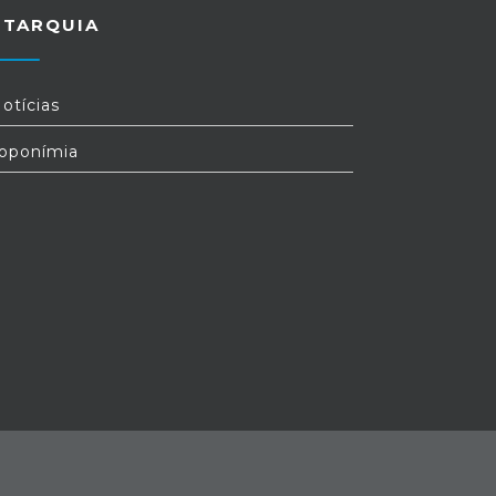
autarquia visa tornar o espaço mais
UTARQUIA
funcional para o convívio e para as rotinas
diárias da população.
otícias
oponímia