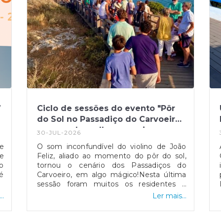
7
Ciclo de sessões do evento "Pôr
do Sol no Passadiço do Carvoeiro"
encerra da melhor maneira.
30-JUL-2026
e
O som inconfundível do violino de João
re
Feliz, aliado ao momento do pôr do sol,
o
tornou o cenário dos Passadiços do
é
Carvoeiro, em algo mágico!Nesta última
es
sessão foram muitos os residentes e
,
turistas que aproveitaram o final de tarde
..
Ler mais...
ra
para contemplar o pôr do sol e desfrutar
 é
de um excelente momento musical,