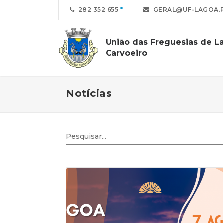
282 352 655
GERAL@UF-LAGOA.
União das Freguesias de L
Carvoeiro
Notícias