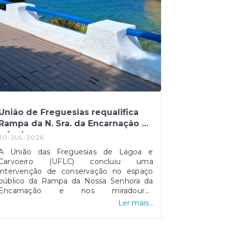
União de Freguesias requalifica
Rampa da N. Sra. da Encarnação e
miradouros
30-JUL-2026
A União das Freguesias de Lagoa e
Carvoeiro (UFLC) concluiu uma
intervenção de conservação no espaço
público da Rampa da Nossa Senhora da
Encarnação e nos miradouros
envolventes, na vila do Carvoeiro.Os
Ler mais...
trabalhos incluíram pintura e restauro de
muretas, guardas e outros elementos que