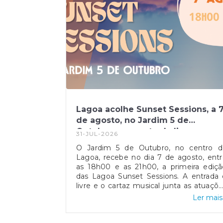
Lagoa acolhe Sunset Sessions, a 
de agosto, no Jardim 5 de
Outubro, com entrada livre
31-JUL-2026
O Jardim 5 de Outubro, no centro d
Lagoa, recebe no dia 7 de agosto, ent
as 18h00 e as 21h00, a primeira ediçã
das Lagoa Sunset Sessions. A entrada 
livre e o cartaz musical junta as atuaçõ
de Daniel Sax e de Deejay Cabrita
Ler mais.
prometendo animar o final de tarde pa
quem vive ou visita a cidade.O evento