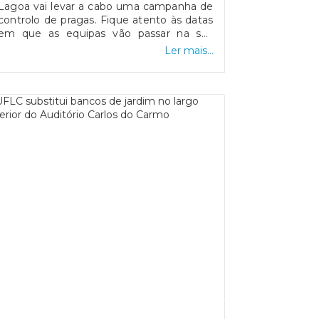
Lagoa vai levar a cabo uma campanha de
controlo de pragas. Fique atento às datas
em que as equipas vão passar na sua
zona. Partilhe esta informação com os
Ler mais...
seus vizinhos, familiares ou amigos para
que todos tomem conhecimento