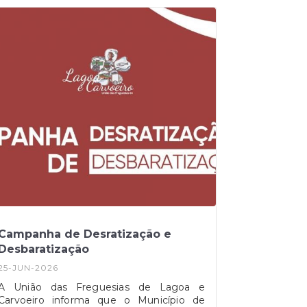
ladeiam a descida para o areal e a praça
central, com aplicação das cores
tradicionais da região, branco e azul.A
rampa faz a ligação entre o alto da arriba
e o centro do Carvoeiro, sendo um dos
locais de maior circulação pedonal da vila.
A exposição ao mar e o uso intenso do
espaço justificaram esta intervenção de
manutenção.José Manuel Fernandes,
presidente da Junta de Freguesia, afirma:
"o objetivo é manter a freguesia cuidada
e segura, garantindo que residentes e
visitantes encontram este espaço em
boas condições de conservação."A
intervenção faz parte do plano de
manutenção urbana da UFLC para todo o
território.
Campanha de Desratização e
Desbaratização
25-JUN-2026
A União das Freguesias de Lagoa e
Carvoeiro informa que o Município de