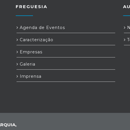
da época balnear, também os utentes
FREGUESIA
A
dos Centros Seniores deram início às suas
habituais idas à praia, uma atividade muito
aguardada por todos.
Agenda de Eventos
N
Caracterização
T
Empresas
Galeria
Imprensa
RQUIA,