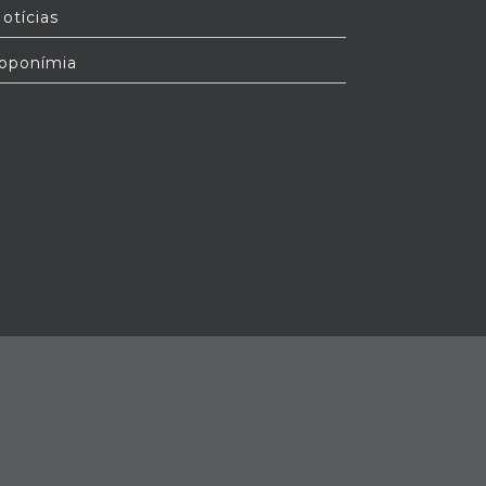
otícias
oponímia