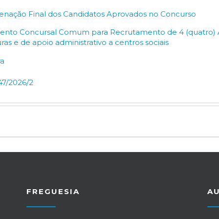
Ordenação Final dos Candidatos Aprovados no Concurso
mento Concursal Comum para Recrutamento de 4 (quatro) As
ras e de apoio administrativo a centros sociais
ra
647/2026/2
FREGUESIA
A