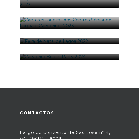
PASSEIO DE BARCO DOS CENTROS SÉNIOR
DE LAGOA E CARVOEIRO DIA 2 E DIA 9 DE
SETEMBRO 2022
10-09-2022
CANTARES JANEIRAS DOS CENTROS
38 foto(s)
SÉNIOR DE LAGOA E CARVOEIRO - 2023
06-01-2023
FEIRA DE NATAL DE LAGOA 2022
20 foto(s)
18-12-2022
83 foto(s)
CARVOEIRO BEACH PARTY 2024
25-08-2024
97 foto(s)
CONTACTOS
Largo do convento de São José nº 4,
8400-400 Lagoa