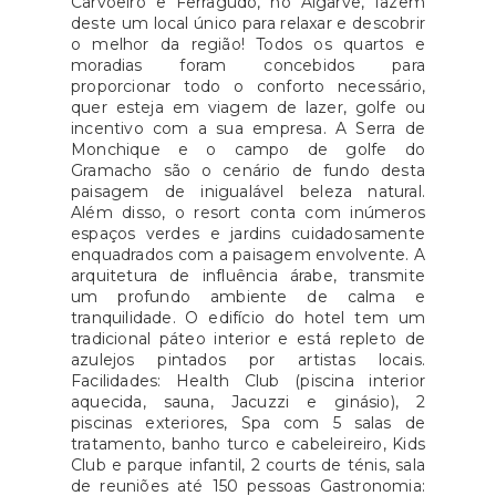
Carvoeiro e Ferragudo, no Algarve, fazem
deste um local único para relaxar e descobrir
o melhor da região! Todos os quartos e
moradias foram concebidos para
proporcionar todo o conforto necessário,
quer esteja em viagem de lazer, golfe ou
incentivo com a sua empresa. A Serra de
Monchique e o campo de golfe do
Gramacho são o cenário de fundo desta
paisagem de inigualável beleza natural.
Além disso, o resort conta com inúmeros
espaços verdes e jardins cuidadosamente
enquadrados com a paisagem envolvente. A
arquitetura de influência árabe, transmite
um profundo ambiente de calma e
tranquilidade. O edifício do hotel tem um
tradicional páteo interior e está repleto de
azulejos pintados por artistas locais.
Facilidades: Health Club (piscina interior
aquecida, sauna, Jacuzzi e ginásio), 2
piscinas exteriores, Spa com 5 salas de
tratamento, banho turco e cabeleireiro, Kids
Club e parque infantil, 2 courts de ténis, sala
de reuniões até 150 pessoas Gastronomia: