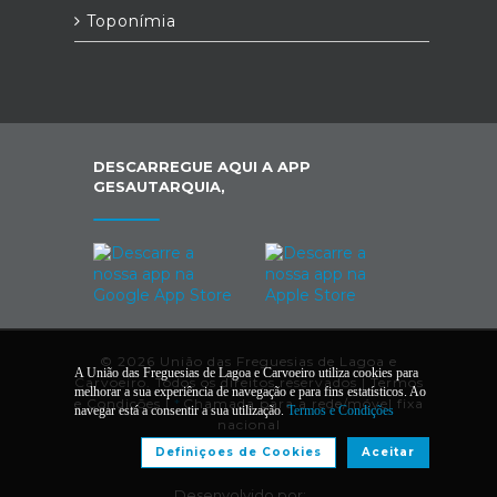
Toponímia
DESCARREGUE AQUI A APP
GESAUTARQUIA,
© 2026 União das Freguesias de Lagoa e
A União das Freguesias de Lagoa e Carvoeiro utiliza cookies para
Carvoeiro. Todos os direitos reservados |
Termos
melhorar a sua experiência de navegação e para fins estatísticos. Ao
e Condições
|
*
Chamada para a rede/móvel fixa
navegar está a consentir a sua utilização.
Termos e Condições
nacional
Definiçoes de Cookies
Aceitar
Desenvolvido por: