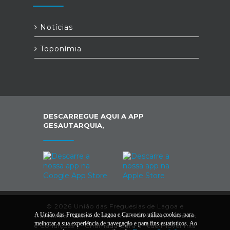
Notícias
Toponímia
DESCARREGUE AQUI A APP
GESAUTARQUIA,
© 2026 União das Freguesias de Lagoa e
A União das Freguesias de Lagoa e Carvoeiro utiliza cookies para
Carvoeiro. Todos os direitos reservados |
Termos
melhorar a sua experiência de navegação e para fins estatísticos. Ao
e Condições
|
*
Chamada para a rede/móvel fixa