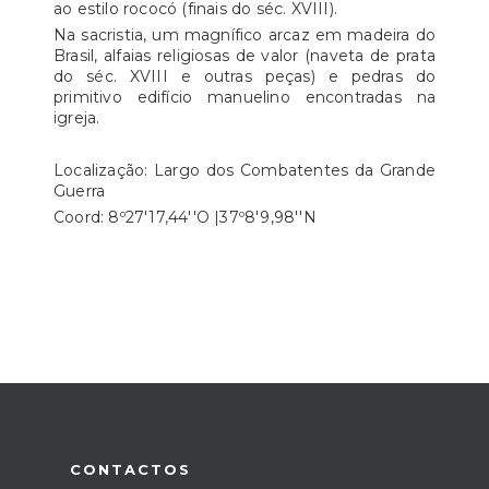
ao estilo rococó (finais do séc. XVIII).
Na sacristia, um magnífico arcaz em madeira do
Brasil, alfaias religiosas de valor (naveta de prata
do séc. XVIII e outras peças) e pedras do
primitivo edifício manuelino encontradas na
igreja.
Localização: Largo dos Combatentes da Grande
Guerra
Coord: 8º27'17,44''O |37º8'9,98''N
CONTACTOS