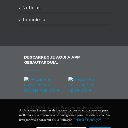
Notícias
Toponímia
DESCARREGUE AQUI A APP
GESAUTARQUIA,
© 2026 União das Freguesias de Lagoa e
A União das Freguesias de Lagoa e Carvoeiro utiliza cookies para
Carvoeiro. Todos os direitos reservados |
Termos
melhorar a sua experiência de navegação e para fins estatísticos. Ao
e Condições
|
*
Chamada para a rede/móvel fixa
navegar está a consentir a sua utilização.
Termos e Condições
nacional