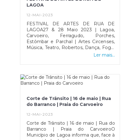
Convent'BIO);Prevê-se que esta
do Carvoeiro irá ocorrer a 24 de junho,
LAGOA
situação ocorra entre as 21h00 e as
das 18H00 às 00H00.O acesso é
23h00, sob o acompanhamento de
gratuito.
12-MAI-2023
militares da Guarda Nacional
FESTIVAL DE ARTES DE RUA DE
Republicana.28 maio: EN125 EN125
LAGOA27 & 28 Maio 2023 | Lagoa,
(entre Convent'BIO e rotunda do
Carvoeiro, Ferragudo, Porches,
Parque de Feiras e Exposições de
Estômbar e Parchal | Artes Circenses,
Lagoa) | Rua dos Bombeiros
Música, Teatro, Robertos, Dança, Fogo,
Voluntários de Lagoa | Rua Mouzinho
etc.
de Albuquerque | Rua Cel. Figueiredo |
Ler mais...
Rua Dr. Manuel Arriaga | Largo Alves
Roçadas | Rua Hintze Ribeiro | Largo
Combatentes da Grande Guerra;Prevê-
se que esta situação ocorra entre as
18h00 e as 20h00, sob
acompanhamento de militares da
Guarda Nacional
Corte de Trânsito | 16 de maio | Rua
Republicana.Condicionamento de
do Barranco | Praia do Carvoeiro
Estacionamento | 27 e 28 de maioO
Município de Lagoa informa que, face à
12-MAI-2023
realização da Recriação da Festa da
Corte de Trânsito | 16 de maio | Rua do
Família Agrária, o estacionamento
Barranco | Praia do CarvoeiroO
automóvel no Largo Combatentes da
Município de Lagoa informa que, face à
Grande Guerra - Lagoa, estará