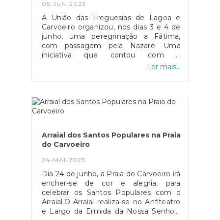
05-JUN-2023
A União das Freguesias de Lagoa e
Carvoeiro organizou, nos dias 3 e 4 de
junho, uma peregrinação a Fátima,
com passagem pela Nazaré. Uma
iniciativa que contou com a
participação de 100 seniores desta
Ler mais...
União das Freguesias, que usufruíram
de dois dias de oração e lazer em
Fátima.O Presidente da União das
Freguesias de Lagoa e Carvoeiro,
Joaquim João, marcou presença no
evento, sublinhando que “Os nossos
seniores merecem o nosso respeito,
Arraial dos Santos Populares na Praia
carinho e gratidão pelo trabalho de
do Carvoeiro
uma vida” e salientou a importância
destes passeios, que promovem o
24-MAI-2023
convívio entre os seniores, que é um
Dia 24 de junho, a Praia do Carvoeiro irá
dos objetivos dos Centros Seniores de
encher-se de cor e alegria, para
Lagoa e Carvoeiro.A iniciativa contou
celebrar os Santos Populares com o
ainda com a presença de elementos
Arraial.O Arraial realiza-se no Anfiteatro
do executivo e colaboradores da UFLC.
e Largo da Ermida da Nossa Senhora