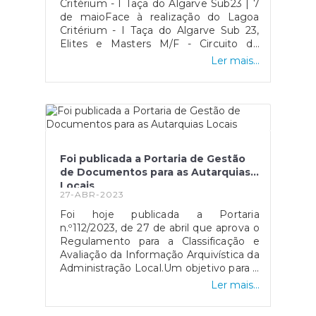
Critérium - I Taça do Algarve Sub23 | 7
Portugal, enviando os seus
de maioFace à realização do Lagoa
avistamentos através da
Critérium - I Taça do Algarve Sub 23,
aplicação GelAvista ou
Elites e Masters M/F - Circuito de
para plancton@ipma.pt.
ciclismo de estrada, informamos o
Ler mais...
percurso para o dia 7 de maio que irá
condicionar o trânsito entre 9:00 horas
e as 13:00 horas, a partida e chegada
será na Estrada de Vale Del Rei (junto
ao Poço que se encontra perto da
Fatacil).O Município de Lagoa agradece
antecipadamente a sua compreensão.
Foi publicada a Portaria de Gestão
de Documentos para as Autarquias
Locais
27-ABR-2023
Foi hoje publicada a Portaria
n.º112/2023, de 27 de abril que aprova o
Regulamento para a Classificação e
Avaliação da Informação Arquivística da
Administração Local.Um objetivo para o
qual se tem vindo a trabalhar há anos e
Ler mais...
que finalmente culmina com a
publicação desta Portaria, um