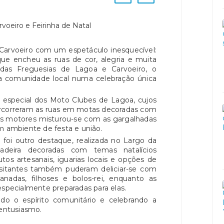
 Carvoeiro com um espetáculo inesquecível:
 que encheu as ruas de cor, alegria e muita
das Freguesias de Lagoa e Carvoeiro, o
e a comunidade local numa celebração única
o especial dos Moto Clubes de Lagoa, cujos
ercorreram as ruas em motas decoradas com
 dos motores misturou-se com as gargalhadas
m ambiente de festa e união.
l foi outro destaque, realizada no Largo da
adeira decoradas com temas natalícios
os artesanais, iguarias locais e opções de
visitantes também puderam deliciar-se com
nadas, filhoses e bolos-rei, enquanto as
especialmente preparadas para elas.
do o espírito comunitário e celebrando a
 entusiasmo.