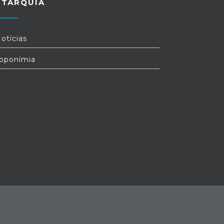
UTARQUIA
otícias
oponímia